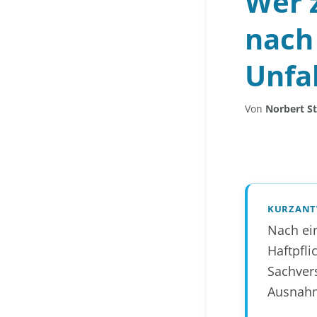
Wer 
nach
Unfal
Von
Norbert S
KURZAN
Nach ein
Haftpfli
Sachvers
Ausnahme