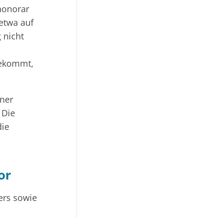
honorar
 etwa auf
 nicht
bekommt,
ener
 Die
die
or
ers sowie