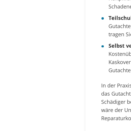
Schadene
Teilschu
Gutachte
tragen Si
Selbst v
Kostenüb
Kaskover
Gutachten
In der Praxi
das Gutach
Schädiger b
wäre der Un
Reparaturk