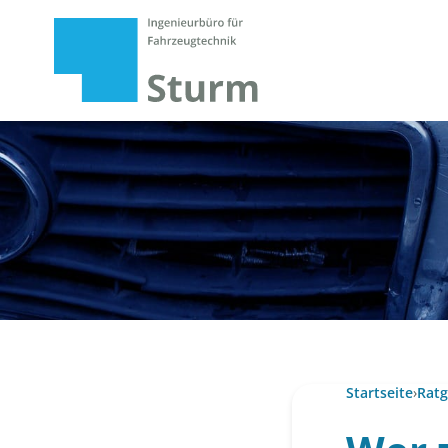
Startseite
›
Ratg