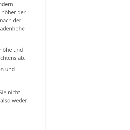
ondern
o höher der
 nach der
chadenhöhe
nhöhe und
achtens ab.
en und
Sie nicht
 also weder