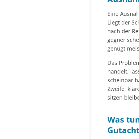
Eine Ausnah
Liegt der S
nach der Re
gegnerische
genügt meis
Das Problem
handelt, läs
scheinbar h
Zweifel klär
sitzen bleib
Was tun
Gutacht