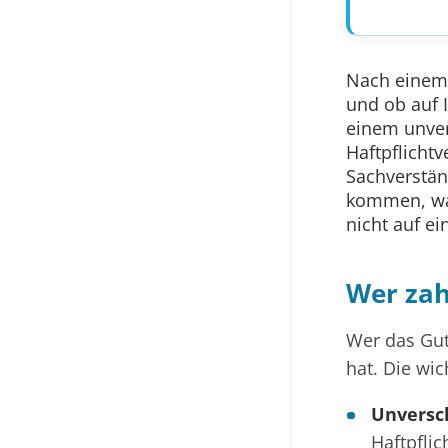
Nach einem U
und ob auf 
einem unvers
Haftpflicht
Sachverstän
kommen, wan
nicht auf ei
Wer zah
Wer das Gut
hat. Die wic
Unversch
Haftpflic