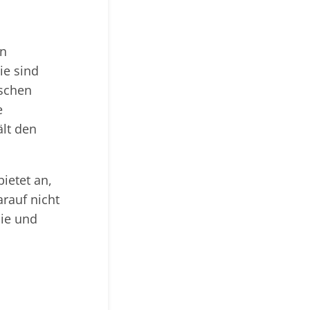
en
ie sind
ischen
e
ält den
ietet an,
rauf nicht
Sie und