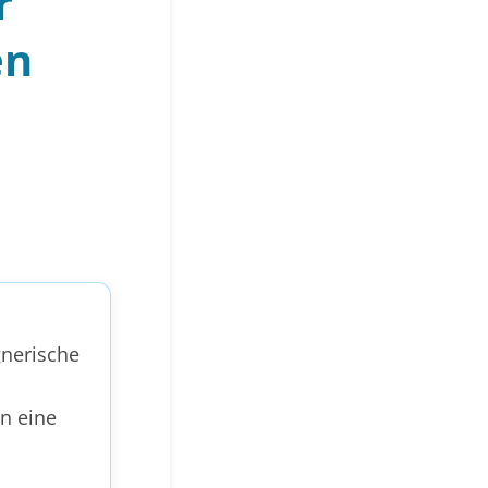
r
en
gnerische
n eine