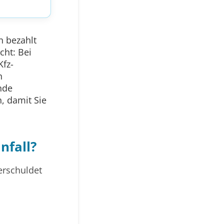
n bezahlt
cht: Bei
Kfz-
n
nde
, damit Sie
nfall?
erschuldet