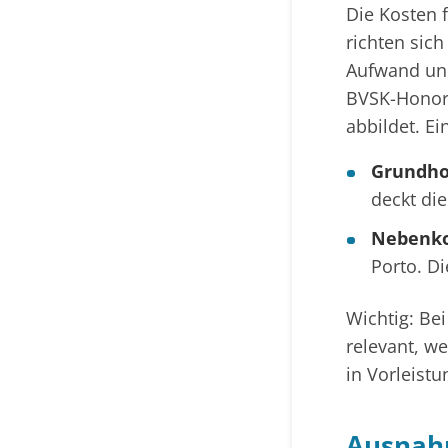
Die Kosten 
richten sic
Aufwand und
BVSK-Honor
abbildet. Ei
Grundho
deckt di
Nebenko
Porto. D
Wichtig: Bei
relevant, we
in Vorleist
Ausnah