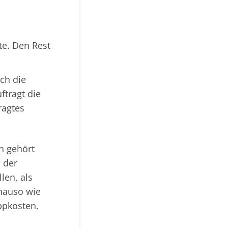
te. Den Rest
ich die
tragt die
ragtes
nn gehört
 der
len, als
enauso wie
pkosten.