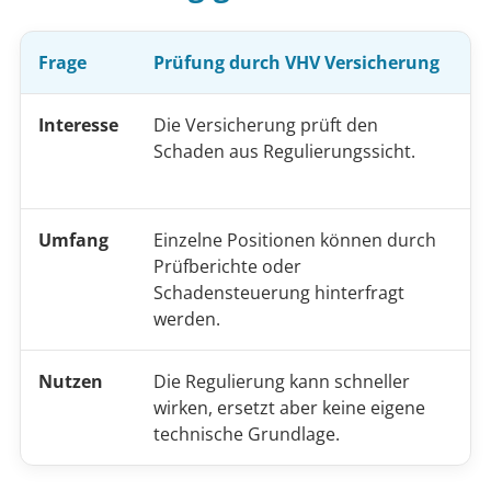
Frage
Prüfung durch VHV Versicherung
U
Interesse
Die Versicherung prüft den
D
Schaden aus Regulierungssicht.
t
n
Umfang
Einzelne Positionen können durch
R
Prüfberichte oder
R
Schadensteuerung hinterfragt
w
werden.
Nutzen
Die Regulierung kann schneller
H
wirken, ersetzt aber keine eigene
e
technische Grundlage.
R