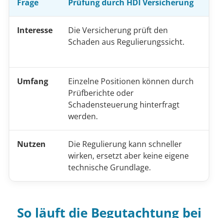
Frage
Prüfung durch HDI Versicherung
U
Interesse
Die Versicherung prüft den
D
Schaden aus Regulierungssicht.
t
n
Umfang
Einzelne Positionen können durch
R
Prüfberichte oder
R
Schadensteuerung hinterfragt
w
werden.
Nutzen
Die Regulierung kann schneller
H
wirken, ersetzt aber keine eigene
e
technische Grundlage.
R
So läuft die Begutachtung bei