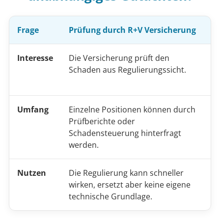
Frage
Prüfung durch R+V Versicherung
U
Interesse
Die Versicherung prüft den
D
Schaden aus Regulierungssicht.
t
n
Umfang
Einzelne Positionen können durch
R
Prüfberichte oder
R
Schadensteuerung hinterfragt
w
werden.
Nutzen
Die Regulierung kann schneller
H
wirken, ersetzt aber keine eigene
e
technische Grundlage.
R