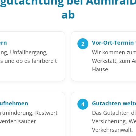
Begutachtung bei Admiral
ab
ern
Vor-Ort-Termin
ng, Unfallhergang,
Wir kommen zum 
s und ob es fahrbereit
Werkstatt, zum A
Hause.
aufnehmen
Gutachten weit
ertminderung, Restwert
Das Gutachten di
werden sauber
Versicherung, We
Verkehrsanwalt.