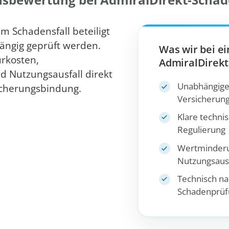
m Schadensfall beteiligt
hängig geprüft werden.
Was wir bei e
rkosten,
AdmiralDirekt 
 Nutzungsausfall direkt
Unabhängige
cherungsbindung.
Versicherun
Klare techni
Regulierung
Wertminderu
Nutzungsausf
Technisch na
Schadenprüf