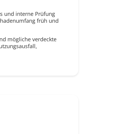
os und interne Prüfung
 Schadenumfang früh und
 und mögliche verdeckte
utzungsausfall,