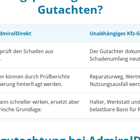
Gutachten?
dmiralDirekt
Unabhängiges Kfz-
 prüft den Schaden aus
Der Gutachter dokum
.
Schadenumfang neutr
nen können durch Prüfberichte
Reparaturweg, Wertm
erung hinterfragt werden.
Nutzungsausfall werd
ann schneller wirken, ersetzt aber
Halter, Werkstatt und
nische Grundlage.
belastbare Basis für