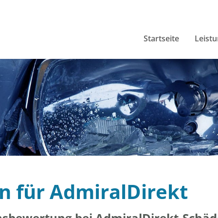
Startseite
Leist
n für AdmiralDirekt
sbewertung bei AdmiralDirekt-Schä