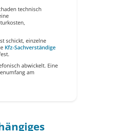
schaden technisch
eine
turkosten,
t schickt, einzelne
ge
Kfz-Sachverständige
est.
efonisch abwickelt. Eine
hadenumfang am
hängiges