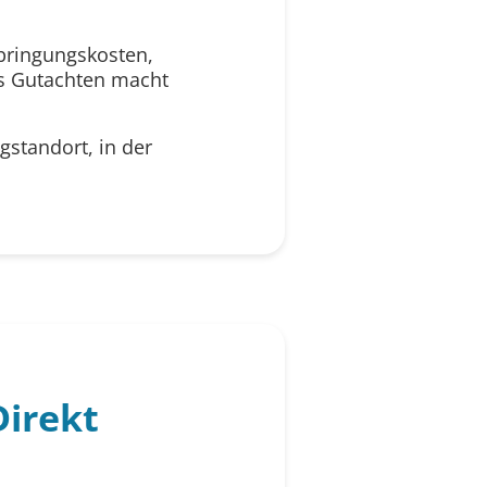
rbringungskosten,
es Gutachten macht
tandort, in der
irekt