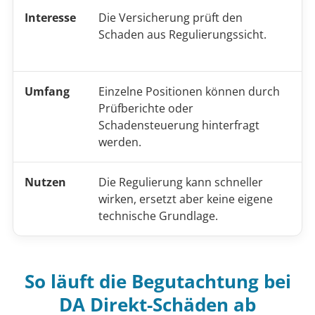
Interesse
Die Versicherung prüft den
D
Schaden aus Regulierungssicht.
t
n
Umfang
Einzelne Positionen können durch
R
Prüfberichte oder
R
Schadensteuerung hinterfragt
w
werden.
Nutzen
Die Regulierung kann schneller
H
wirken, ersetzt aber keine eigene
e
technische Grundlage.
R
So läuft die Begutachtung bei
DA Direkt-Schäden ab