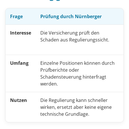
Frage
Prüfung durch Nürnberger
U
Interesse
Die Versicherung prüft den
D
Schaden aus Regulierungssicht.
t
n
Umfang
Einzelne Positionen können durch
R
Prüfberichte oder
R
Schadensteuerung hinterfragt
w
werden.
Nutzen
Die Regulierung kann schneller
H
wirken, ersetzt aber keine eigene
e
technische Grundlage.
R