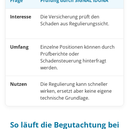
Frage
Prüfung durch SIGNAL IDUNA
U
Interesse
Die Versicherung prüft den
D
Schaden aus Regulierungssicht.
t
n
Umfang
Einzelne Positionen können durch
R
Prüfberichte oder
R
Schadensteuerung hinterfragt
w
werden.
Nutzen
Die Regulierung kann schneller
H
wirken, ersetzt aber keine eigene
e
technische Grundlage.
R
So läuft die Begutachtung bei